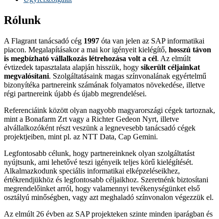
Rólunk
A Flagrant tanácsadó cég
1997
óta van jelen az SAP informatikai
piacon. Megalapításakor a mai kor igényeit kielégítő,
hosszú távon
is megbízható vállalkozás létrehozása volt a cél
. Az elmúlt
évtizedek tapasztalata alapján hisszük, hogy
sikerült céljainkat
megvalósítani
. Szolgáltatásaink magas színvonalának egyértelmű
bizonyítéka partnereink számának folyamatos növekedése, illetve
régi partnereink újabb és újabb megrendelései.
Referenciáink között olyan nagyobb magyarországi cégek tartoznak,
mint a Bonafarm Zrt vagy a Richter Gedeon Nyrt, illetve
alvállalkozóként részt veszünk a legnevesebb tanácsadó cégek
projektjeiben, mint pl. az NTT Data, Cap Gemini.
Legfontosabb célunk, hogy partnereinknek olyan szolgáltatást
nyújtsunk, ami lehetővé teszi igényeik teljes körű kielégítését.
Alkalmazkodunk speciális informatikai elképzeléseikhez,
értékrendjükhöz és legfontosabb céljaikhoz. Szeretnénk biztosítani
megrendelőinket arról, hogy valamennyi tevékenységünket első
osztályú minőségben, vagy azt meghaladó színvonalon végezzük el.
Az elmúlt 26 évben az SAP projekteken szinte minden iparágban és