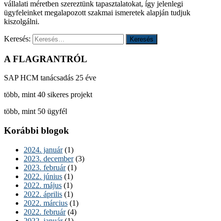
vállalati méretben szereztünk tapasztalatokat, így jelenlegi
ügyfeleinket megalapozott szakmai ismeretek alapján tudjuk
kiszolgálni.
Keresés:
A FLAGRANTRÓL
SAP HCM tanácsadás 25 éve
több, mint 40 sikeres projekt
több, mint 50 ügyfél
Korábbi blogok
2024. január
(1)
2023. december
(3)
2023. február
(1)
2022. június
(1)
2022. május
(1)
2022. április
(1)
2022. március
(1)
2022. február
(4)
2022. január
(1)