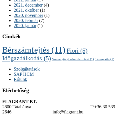
2021. december
(4)
2021. október
(1)
2020. november
(1)
2020. február
(7)
2020. január
(1)
Cimkék
Bérszámfejtés
(11)
Fiori
(5)
Időgazdálkodás
(5)
Személyügyi adminisztráció
(1)
Támogatás
(1)
Szolgáltatások
SAP HCM
Rólunk
Elérhetőség
FLAGRANT BT.
2800 Tatabánya T:+36 30 539
2646 info@flagrant.hu